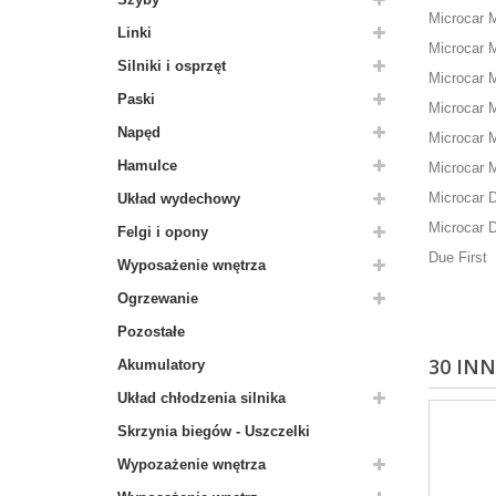
Microcar 
Linki
Microcar 
Silniki i osprzęt
Microcar 
Paski
Microcar 
Napęd
Microcar 
Hamulce
Microcar 
Microcar 
Układ wydechowy
Microcar D
Felgi i opony
Due First
Wyposażenie wnętrza
Ogrzewanie
Pozostałe
30 IN
Akumulatory
Układ chłodzenia silnika
Skrzynia biegów - Uszczelki
Wypozażenie wnętrza