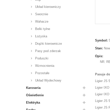
Układ kierowniczy
Sworznie
Wahacze
Belki tylne
Łożyska
Symbol:
Drążki kierownicze
Stan:
Now
Pasy pod zderzak
Opis:
Poduszki
NR. R
Wzmocnienia
Pozostałe
Pasuje d
Układ Wydechowy
Ligier JS 
Ligier IXO 
Karoseria
Ligier IXO 
Oświetlenie
Ligier JS 
Elektryka
Ligier JS 
Szyby