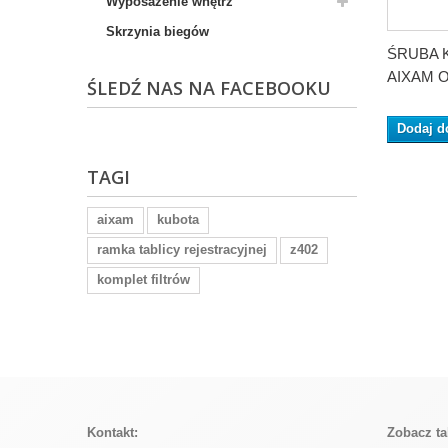
Wyposażenie wnętrz
Skrzynia biegów
ŚRUBA 
AIXAM 
ŚLEDŹ NAS NA FACEBOOKU
Dodaj d
TAGI
aixam
kubota
ramka tablicy rejestracyjnej
z402
komplet filtrów
Kontakt:
Zobacz ta