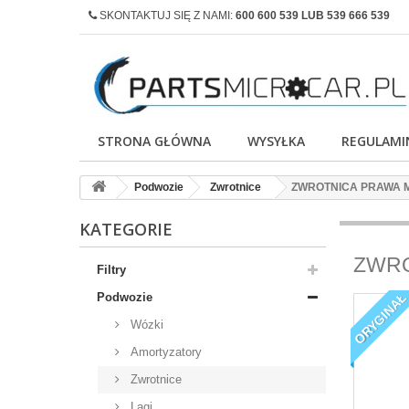
SKONTAKTUJ SIĘ Z NAMI:
600 600 539 LUB 539 666 539
STRONA GŁÓWNA
WYSYŁKA
REGULAMI
Podwozie
Zwrotnice
ZWROTNICA PRAWA M
KATEGORIE
ZWRO
Filtry
ORYGINA
Podwozie
Wózki
Amortyzatory
Zwrotnice
Lagi