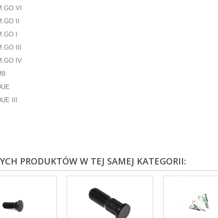
M.GO VI
M.GO II
M.GO I
M.GO III
M.GO IV
M8
DUE
UE III
NYCH PRODUKTÓW W TEJ SAMEJ KATEGORII: