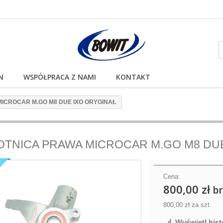
N
WSPÓŁPRACA Z NAMI
KONTAKT
ICROCAR M.GO M8 DUE IXO ORYGINAŁ
TNICA PRAWA MICROCAR M.GO M8 DUE
Ł
Cena:
800,00 zł
br
800,00 zł
za szt.
Wyświetl hist