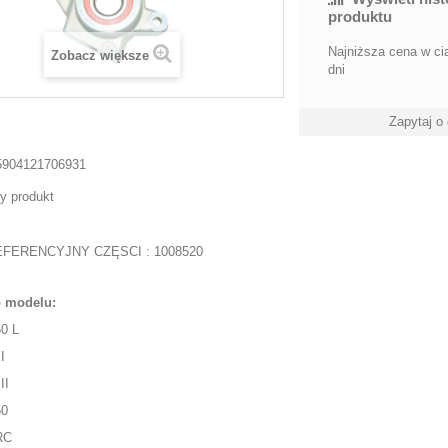
produktu
Najniższa cena w ci
Zobacz większe
dni
Zapytaj o
5904121706931
y produkt
EFERENCYJNY CZĘSCI : 1008520
o modelu:
50 L
I
II
50
RC