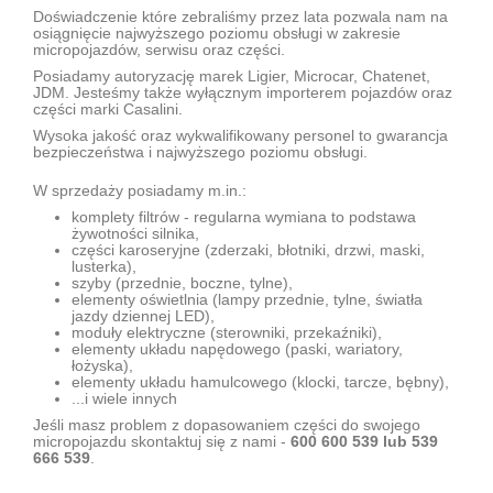
Doświadczenie które zebraliśmy przez lata pozwala nam na
osiągnięcie najwyższego poziomu obsługi w zakresie
micropojazdów, serwisu oraz części.
Posiadamy autoryzację marek Ligier, Microcar, Chatenet,
JDM. Jesteśmy także wyłącznym importerem pojazdów oraz
części marki Casalini.
Wysoka jakość oraz wykwalifikowany personel to gwarancja
bezpieczeństwa i najwyższego poziomu obsługi.
W sprzedaży posiadamy m.in.:
komplety filtrów - regularna wymiana to podstawa
żywotności silnika,
części karoseryjne (zderzaki, błotniki, drzwi, maski,
lusterka),
szyby (przednie, boczne, tylne),
elementy oświetlnia (lampy przednie, tylne, światła
jazdy dziennej LED),
moduły elektryczne (sterowniki, przekaźniki),
elementy układu napędowego (paski, wariatory,
łożyska),
elementy układu hamulcowego (klocki, tarcze, bębny),
...i wiele innych
Jeśli masz problem z dopasowaniem części do swojego
micropojazdu skontaktuj się z nami -
600 600 539 lub 539
666 539
.