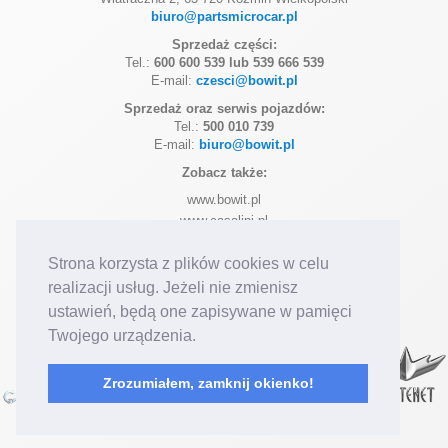
biuro@partsmicrocar.pl
Sprzedaż części:
Tel.:
600 600 539 lub 539 666 539
E-mail:
czesci@bowit.pl
Sprzedaż oraz serwis pojazdów:
Tel.:
500 010 739
E-mail:
biuro@bowit.pl
Zobacz także:
www.bowit.pl
www.casalini.pl
www.ligier.pl
Strona korzysta z plików cookies w celu
www.microcar.pl
realizacji usług. Jeżeli nie zmienisz
Dołącz do nas na:
Facebook
Instagram
ustawień, będą one zapisywane w pamięci
Posiadamy autoryzację marek:
Twojego urządzenia.
Zrozumiałem, zamknij okienko!