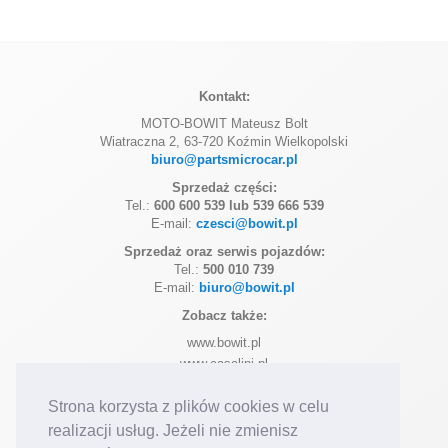
Kontakt:
MOTO-BOWIT Mateusz Bolt
Wiatraczna 2, 63-720 Koźmin Wielkopolski
biuro@partsmicrocar.pl
Sprzedaż części:
Tel.:
600 600 539 lub 539 666 539
E-mail:
czesci@bowit.pl
Sprzedaż oraz serwis pojazdów:
Tel.:
500 010 739
E-mail:
biuro@bowit.pl
Zobacz także:
www.bowit.pl
www.casalini.pl
www.ligier.pl
Strona korzysta z plików cookies w celu
www.microcar.pl
realizacji usług. Jeżeli nie zmienisz
Dołącz do nas na:
Facebook
Instagram