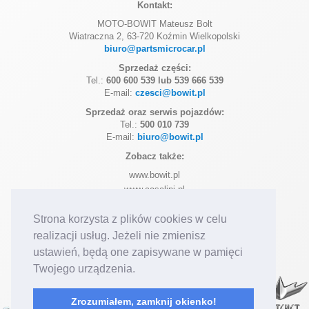
Kontakt:
MOTO-BOWIT Mateusz Bolt
Wiatraczna 2, 63-720 Koźmin Wielkopolski
biuro@partsmicrocar.pl
Sprzedaż części:
Tel.:
600 600 539 lub 539 666 539
E-mail:
czesci@bowit.pl
Sprzedaż oraz serwis pojazdów:
Tel.:
500 010 739
E-mail:
biuro@bowit.pl
Zobacz także:
www.bowit.pl
www.casalini.pl
www.ligier.pl
Strona korzysta z plików cookies w celu
www.microcar.pl
realizacji usług. Jeżeli nie zmienisz
Dołącz do nas na:
Facebook
Instagram
ustawień, będą one zapisywane w pamięci
Posiadamy autoryzację marek:
Twojego urządzenia.
Zrozumiałem, zamknij okienko!