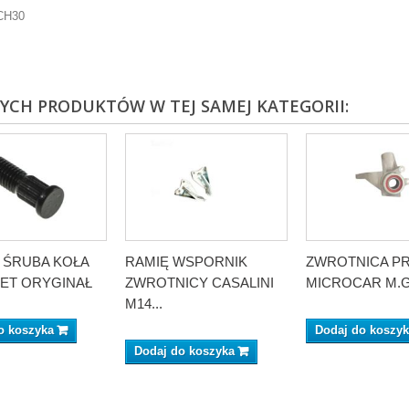
CH30
NYCH PRODUKTÓW W TEJ SAMEJ KATEGORII:
A ŚRUBA KOŁA
RAMIĘ WSPORNIK
ZWROTNICA P
ET ORYGINAŁ
ZWROTNICY CASALINI
MICROCAR M.GO
M14...
o koszyka
Dodaj do koszy
Dodaj do koszyka