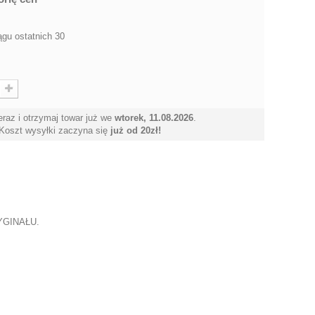
ągu ostatnich 30
raz i otrzymaj towar już we
wtorek, 11.08.2026
.
Koszt wysyłki zaczyna się
już od 20zł!
YGINAŁU.