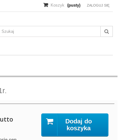
Koszyk
(pusty)
ZALOGUJ SIĘ
r.
utto
Dodaj do
koszyka
orię cen