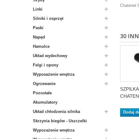
Chatenet 
Linki
Silniki i osprzęt
Paski
30 IN
Napęd
Hamulce
Układ wydechowy
Felgi i opony
Wyposażenie wnętrza
Ogrzewanie
SZPILK
Pozostałe
CHATEN
Akumulatory
Układ chłodzenia silnika
Dodaj d
Skrzynia biegów - Uszczelki
Wypozażenie wnętrza