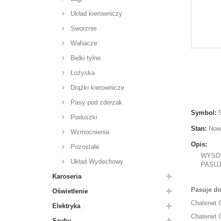
Układ kierowniczy
Sworznie
Wahacze
Belki tylne
Łożyska
Drążki kierownicze
Pasy pod zderzak
Symbol:
Poduszki
Stan:
Now
Wzmocnienia
Opis:
Pozostałe
WYSOK
Układ Wydechowy
PASUJ
Karoseria
Pasuje d
Oświetlenie
Chatenet 
Elektryka
Chatenet 
Szyby