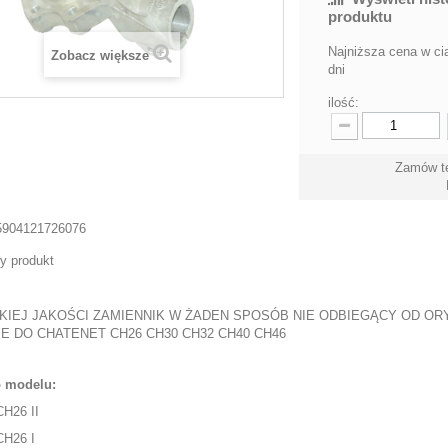
produktu
Najniższa cena w ci
Zobacz większe
dni
ilość:
Zamów te
5904121726076
y produkt
IEJ JAKOŚCI ZAMIENNIK W ŻADEN SPOSÓB NIE ODBIEGĄCY OD OR
E DO CHATENET CH26 CH30 CH32 CH40 CH46
o modelu:
CH26 II
CH26 I