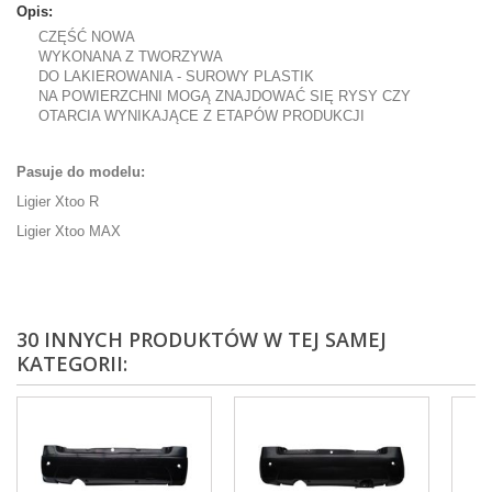
Opis:
CZĘŚĆ NOWA
WYKONANA Z TWORZYWA
DO LAKIEROWANIA - SUROWY PLASTIK
NA POWIERZCHNI MOGĄ ZNAJDOWAĆ SIĘ RYSY CZY
OTARCIA WYNIKAJĄCE Z ETAPÓW PRODUKCJI
Pasuje do modelu:
Ligier Xtoo R
Ligier Xtoo MAX
30 INNYCH PRODUKTÓW W TEJ SAMEJ
KATEGORII: