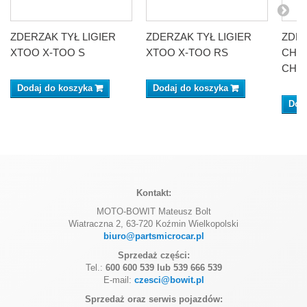
ZDERZAK TYŁ LIGIER
ZDERZAK TYŁ LIGIER
ZDER
XTOO X-TOO S
XTOO X-TOO RS
CHA
CH2
Dodaj do koszyka
Dodaj do koszyka
Dod
Kontakt:
MOTO-BOWIT Mateusz Bolt
Wiatraczna 2, 63-720 Koźmin Wielkopolski
biuro@partsmicrocar.pl
Sprzedaż części:
Tel.:
600 600 539 lub 539 666 539
E-mail:
czesci@bowit.pl
Sprzedaż oraz serwis pojazdów: