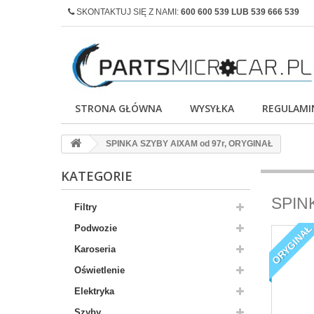
SKONTAKTUJ SIĘ Z NAMI:
600 600 539 LUB 539 666 539
STRONA GŁÓWNA
WYSYŁKA
REGULAMI
SPINKA SZYBY AIXAM od 97r, ORYGINAŁ
KATEGORIE
SPIN
Filtry
ORYGINA
Podwozie
Karoseria
Oświetlenie
Elektryka
Szyby