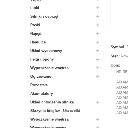
Linki
Silniki i osprzęt
Paski
Napęd
Hamulce
Symbol:
Układ wydechowy
Stan:
Now
Felgi i opony
Opis:
Wyposażenie wnętrza
NR RE
Ogrzewanie
AIXAM
Pozostałe
AIXAM
AIXA
Akumulatory
AIXA
Układ chłodzenia silnika
AIXAM
AIXA
Skrzynia biegów - Uszczelki
AIXA
Wypozażenie wnętrza
Wyposażenie wnętrz