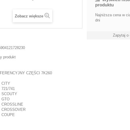
produktu
Najniższa cena w ci
Zobacz większe
dni
Zapytaj o
5904121728230
y produkt
FERENCYJNY CZĘŚCI 7K260
 CITY
 721/741
M SCOUTY
M GTO
 CROSSLINE
M CROSSOVER
M COUPE