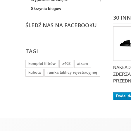
Skrzynia biegów
30 IN
ŚLEDŹ NAS NA FACEBOOKU
TAGI
komplet filtrów
z402
aixam
NAKŁAD
kubota
ramka tablicy rejestracyjnej
ZDERZA
PRZEDNI
Dodaj d