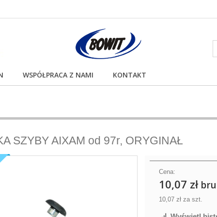
N
WSPÓŁPRACA Z NAMI
KONTAKT
KA SZYBY AIXAM od 97r, ORYGINAŁ
Ł
Cena:
10,07 zł
bru
10,07 zł
za szt.
Wyświetl hist