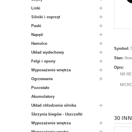
Linki
Silniki i osprzęt
Paski
Napęd
Hamulce
Symbol:
Układ wydechowy
Stan:
Now
Felgi i opony
Opis:
Wyposażenie wnętrza
NR.RE
Ogrzewanie
MICR
Pozostałe
Akumulatory
Układ chłodzenia silnika
Skrzynia biegów - Uszczelki
30 IN
Wypozażenie wnętrza
Wyposażenie wnętrz