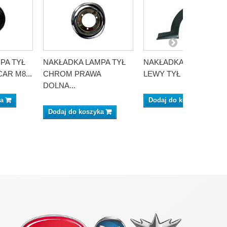
PA TYŁ
NAKŁADKA LAMPA TYŁ
NAKŁADKA BŁOTNIKA
AR M8...
CHROM PRAWA
LEWY TYŁ MICROCAR..
DOLNA...
ka
Dodaj do koszyka
Dodaj do koszyka