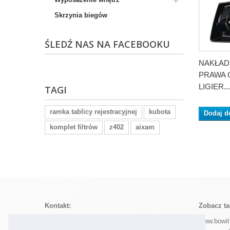
Skrzynia biegów
ŚLEDŹ NAS NA FACEBOOKU
NAKŁAD
PRAWA 
LIGIER...
TAGI
ramka tablicy rejestracyjnej
kubota
Dodaj d
komplet filtrów
z402
aixam
Kontakt:
Zobacz ta
MOTO-BOWIT Mateusz Bolt
www.bowit
Wiatraczna 2, 63-720 Koźmin Wielkopolski