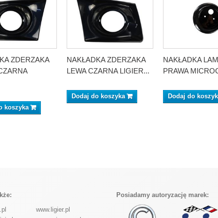
KA ZDERZAKA
NAKŁADKA ZDERZAKA
NAKŁADKA LAM
CZARNA
LEWA CZARNA LIGIER...
PRAWA MICROC
Dodaj do koszyka
Dodaj do koszy
o koszyka
kże:
Posiadamy autoryzację marek:
.pl
www.ligier.pl