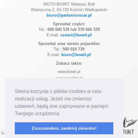
MOTO-BOWIT Mateusz Bolt
Wiatraczna 2, 63-720 Koźmin Wielkopolski
biuro@partsmicrocar.pl
Sprzedaż części:
Tel.:
600 600 539 lub 539 666 539
E-mail:
czesci@bowit.pl
Sprzedaż oraz serwis pojazdów:
Tel.:
500 010 739
E-mail:
biuro@bowit.pl
Zobacz także:
www.bowit.pl
www.casalini.pl
www.ligier.pl
Strona korzysta z plików cookies w celu
www.microcar.pl
realizacji usług. Jeżeli nie zmienisz
Dołącz do nas na:
Facebook
Instagram
ustawień, będą one zapisywane w pamięci
Posiadamy autoryzację marek:
Twojego urządzenia.
Zrozumiałem, zamknij okienko!