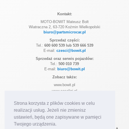
Kontakt:
MOTO-BOWIT Mateusz Bolt
Wiatraczna 2, 63-720 Koźmin Wielkopolski
biuro@partsmicrocar.pl
Sprzedaż części:
Tel.:
600 600 539 lub 539 666 539
E-mail:
czesci@bowit.pl
Sprzedaż oraz serwis pojazdów:
Tel.:
500 010 739
E-mail:
biuro@bowit.pl
Zobacz także:
www.bowit.pl
www.casalini.pl
www.ligier.pl
Strona korzysta z plików cookies w celu
www.microcar.pl
realizacji usług. Jeżeli nie zmienisz
Dołącz do nas na:
Facebook
Instagram
ustawień, będą one zapisywane w pamięci
Posiadamy autoryzację marek:
Twojego urządzenia.