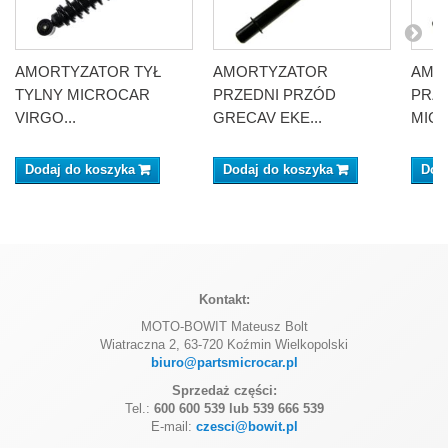
AMORTYZATOR TYŁ
AMORTYZATOR
AMO
TYLNY MICROCAR
PRZEDNI PRZÓD
PRZ
VIRGO...
GRECAV EKE...
MICR
Dodaj do koszyka
Dodaj do koszyka
Dod
Kontakt:
MOTO-BOWIT Mateusz Bolt
Wiatraczna 2, 63-720 Koźmin Wielkopolski
biuro@partsmicrocar.pl
Sprzedaż części:
Tel.:
600 600 539 lub 539 666 539
E-mail:
czesci@bowit.pl